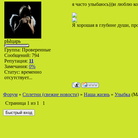
я часто улыбаюсь)))и люблю ко
Я хорошая в глубине души, про
рЫцарь
Группа: Проверенные
Сообщений:
794
Репутация:
11
Замечания:
0%
Статус:
временно
отсутствует...
Форум
»
Сплетни (свежие новости)
»
Наша жизнь
»
Улыбка
(М
Страница
1
из
1
1