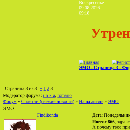
Воскресенье
09.08.2026
09:18
Утрен
ЭМО - Страница 3 - Фо
Страница
3
из
3
«
1
2
3
Модератор форума:
i-n-k-a
,
romario
Форум
»
Сплетни (свежие новости)
»
Наша жизнь
»
ЭМО
ЭМО
Findikonda
Дата: Понедельник
Horror 666
, здравс
А почему твое прив