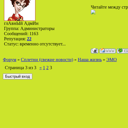
Читайте между стро
глАвнЫй АдмИн
Группа: Администраторы
Сообщений:
1163
Репутация:
22
Статус:
временно отсутствует...
Форум
»
Сплетни (свежие новости)
»
Наша жизнь
»
ЭМО
Страница
3
из
3
«
1
2
3