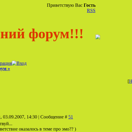
Приветствую Вас
Гость
RSS
ний форум!!!
рум »
[
Н
, 03.09.2007, 14:30 | Сообщение #
51
твуй...
етствие оказалось в теме про эмо?? )