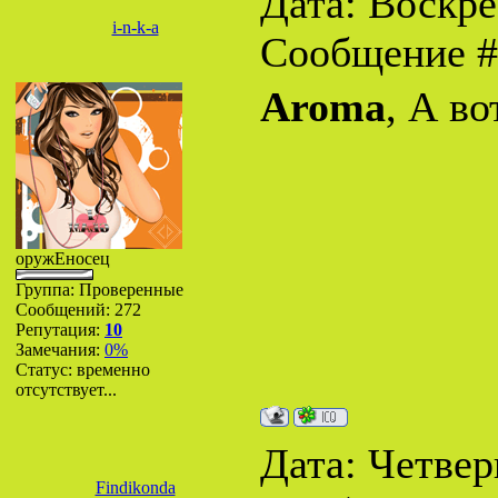
Дата: Воскрес
i-n-k-a
Сообщение 
Aroma
, А во
оружЕносец
Группа: Проверенные
Сообщений:
272
Репутация:
10
Замечания:
0%
Статус:
временно
отсутствует...
Дата: Четверг
Findikonda