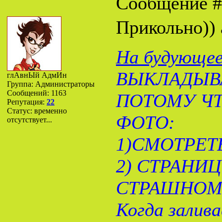
Сообщение 
Прикольно)) 
На будующее
ВЫКЛАДЫВ
глАвнЫй АдмИн
Группа: Администраторы
Сообщений:
1163
ПОТОМУ Ч
Репутация:
22
Статус:
временно
ФОТО:
отсутствует...
1)СМОТРЕТ
2) СТРАНИ
СТРАШНОМУ
Когда залив