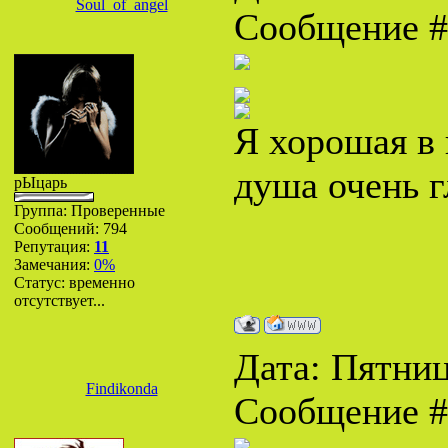
Soul_of_angel
Сообщение 
Я хорошая в 
душа очень г
рЫцарь
Группа: Проверенные
Сообщений:
794
Репутация:
11
Замечания:
0%
Статус:
временно
отсутствует...
Дата: Пятница
Findikonda
Сообщение 