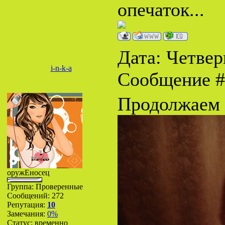
опечаток...
Дата: Четверг
i-n-k-a
Сообщение 
Продолжаем 
оружЕносец
Группа: Проверенные
Сообщений:
272
Репутация:
10
Замечания:
0%
Статус:
временно