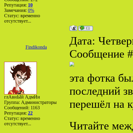
Репутация:
10
Замечания:
0%
Статус:
временно
отсутствует...
Дата: Четверг
Findikonda
Сообщение 
эта фотка бы
последний зв
глАвнЫй АдмИн
перешёл на 
Группа: Администраторы
Сообщений:
1163
Репутация:
22
Статус:
временно
Читайте межд
отсутствует...