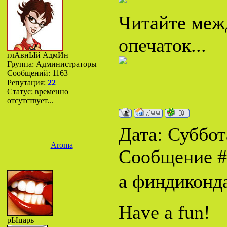
Читайте межд
опечаток...
глАвнЫй АдмИн
Группа: Администраторы
Сообщений:
1163
Репутация:
22
Статус:
временно
отсутствует...
Дата: Суббота
Aroma
Сообщение 
а финдиконда
Have a fun!
рЫцарь