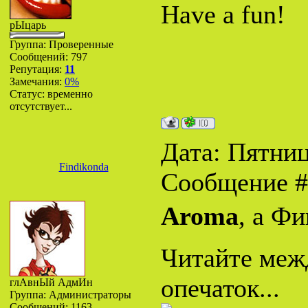
Have a fun!
рЫцарь
Группа: Проверенные
Сообщений:
797
Репутация:
11
Замечания:
0%
Статус:
временно
отсутствует...
Дата: Пятница
Findikonda
Сообщение 
Aroma
, а Ф
Читайте межд
опечаток...
глАвнЫй АдмИн
Группа: Администраторы
Сообщений:
1163