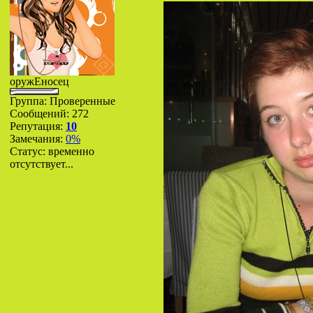
оружЕносец
Группа: Проверенные
Сообщений:
272
Репутация:
10
Замечания:
0%
Статус:
временно
отсутствует...