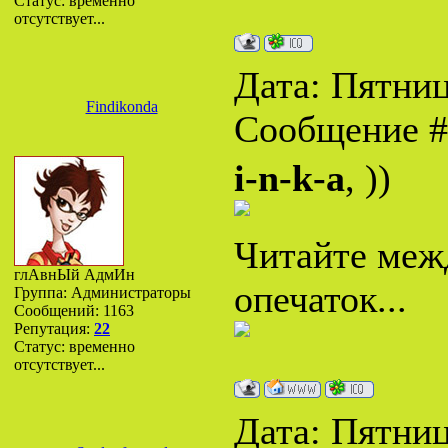
Статус:
временно
отсутствует...
Дата: Пятница
Findikonda
Сообщение 
i-n-k-a
, ))
Читайте межд
глАвнЫй АдмИн
опечаток...
Группа: Администраторы
Сообщений:
1163
Репутация:
22
Статус:
временно
отсутствует...
Дата: Пятница