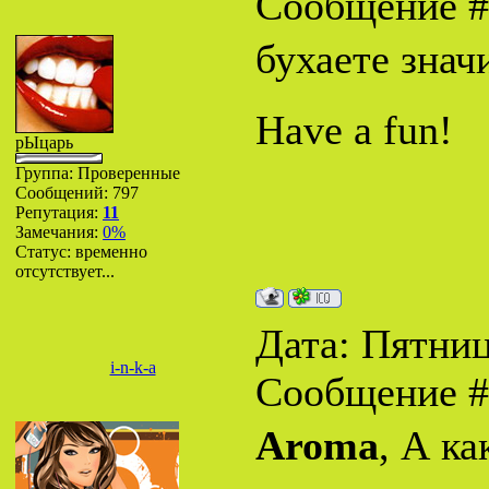
Сообщение 
бухаете знач
Have a fun!
рЫцарь
Группа: Проверенные
Сообщений:
797
Репутация:
11
Замечания:
0%
Статус:
временно
отсутствует...
Дата: Пятница
i-n-k-a
Сообщение 
Aroma
, А ка