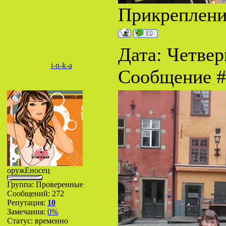
Прикреплен
Дата: Четверг
i-n-k-a
Сообщение 
оружЕносец
Группа: Проверенные
Сообщений:
272
Репутация:
10
Замечания:
0%
Статус:
временно