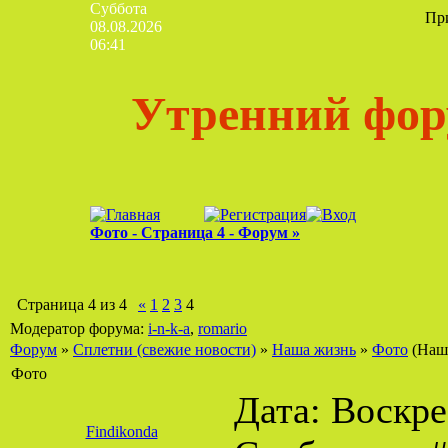
Суббота
Пр
08.08.2026
06:41
Утренний фор
Фото - Страница 4 - Форум »
Страница
4
из
4
«
1
2
3
4
Модератор форума:
i-n-k-a
,
romario
Форум
»
Сплетни (свежие новости)
»
Наша жизнь
»
Фото
(Наш
Фото
Дата: Воскрес
Findikonda