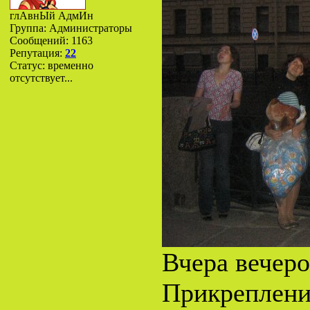
глАвнЫй АдмИн
Группа: Администраторы
Сообщений:
1163
Репутация:
22
Статус:
временно
отсутствует...
Вчера вечеро
Прикреплен