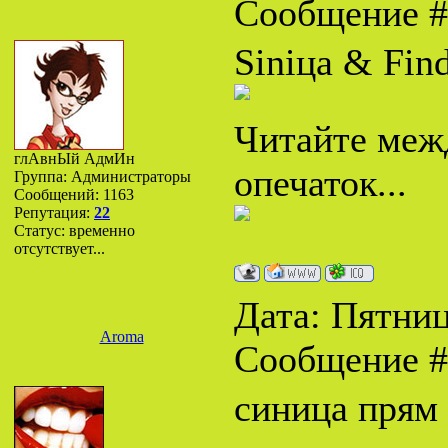
Сообщение 
Siniца & Find
Читайте межд
глАвнЫй АдмИн
опечаток...
Группа: Администраторы
Сообщений:
1163
Репутация:
22
Статус:
временно
отсутствует...
Дата: Пятница
Aroma
Сообщение 
синица прям 