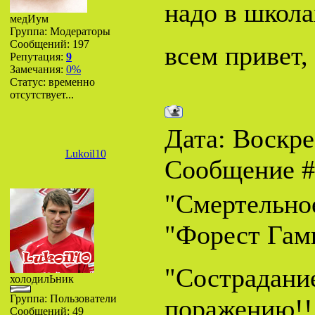
надо в школа
медИум
Группа: Модераторы
Сообщений:
197
всем привет,
Репутация:
9
Замечания:
0%
Статус:
временно
отсутствует...
Дата: Воскрес
Lukoil10
Сообщение 
"Смертельное
"Форест Гам
"Сострадание
холодилЬник
Группа: Пользователи
поражению!!
Сообщений:
49