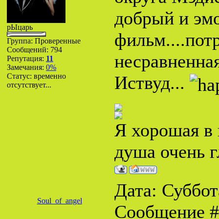
добрый и эм
рЫцарь
фильм....пот
Группа: Проверенные
Сообщений:
794
несравненна
Репутация:
11
Замечания:
0%
Статус:
временно
Иствуд...
отсутствует...
Я хорошая в 
душа очень г
Дата: Суббота
Soul_of_angel
Сообщение 