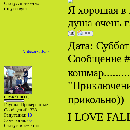
Статус:
временно
Я хорошая в 
отсутствует...
душа очень г
Дата: Суббота
Anka-revolver
Сообщение 
кошмар........
"Приключен
прикольно))
оружЕносец
Группа: Проверенные
Сообщений:
333
I LOVE FALL
Репутация:
13
Замечания:
0%
Статус:
временно