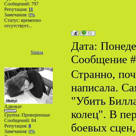
Сообщений:
797
Репутация:
11
Замечания:
0%
Статус:
временно
отсутствует...
Дата: Понеде
Siniца
Сообщение 
Странно, поч
написала. С
"Убить Билла
Адвокат
колец". В пе
Группа: Проверенные
Сообщений:
84
боевых сцен,
Репутация:
8
Замечания:
0%