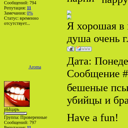
Сообщений:
794
Репутация:
11
Замечания:
0%
Статус:
временно
Я хорошая в 
отсутствует...
душа очень г
Дата: Понеде
Aroma
Сообщение 
бешеные псы
убийцы и бр
рЫцарь
Have a fun!
Группа: Проверенные
Сообщений:
797
Репутация:
11