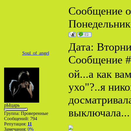
Сообщение о
Понедельник,
Дата: Вторник
Soul_of_angel
Сообщение 
ой...а как в
ухо"?..я нико
досматривала
рЫцарь
выключала..
Группа: Проверенные
Сообщений:
794
Репутация:
11
Замечания:
0%