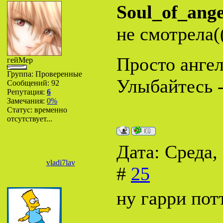
Soul_of_ange
не смотрела(
Просто ангел.
гейМер
Группа: Проверенные
Улыбайтесь -
Сообщений:
92
Репутация:
6
Замечания:
0%
Статус:
временно
отсутствует...
Дата: Среда,
vladi7lav
#
25
ну гарри пот