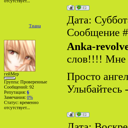
отсутствует...
Дата: Суббота
Тиана
Сообщение 
Anka-revolv
слов!!!! Мне
Просто ангел.
гейМер
Группа: Проверенные
Улыбайтесь -
Сообщений:
92
Репутация:
6
Замечания:
0%
Статус:
временно
отсутствует...
Дата: Воскрес