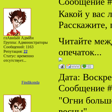
Сообщение 
Какой у вас
Расскажите,
глАвнЫй АдмИн
Читайте межд
Группа: Администраторы
Сообщений:
1163
опечаток...
Репутация:
22
Статус:
временно
отсутствует...
Дата: Воскрес
Findikonda
Сообщение 
"Огни большо
весны"...