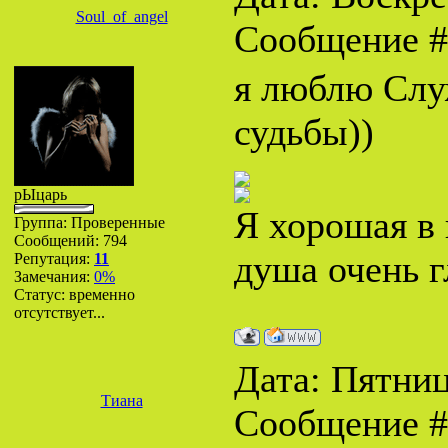
Soul_of_angel
Сообщение 
я люблю Слу
судьбы))
рЫцарь
Я хорошая в 
Группа: Проверенные
Сообщений:
794
душа очень г
Репутация:
11
Замечания:
0%
Статус:
временно
отсутствует...
Дата: Пятница
Тиана
Сообщение 