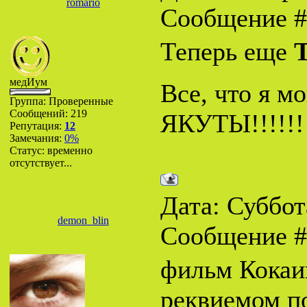
romario
Сообщение 
Теперь еще
медИум
Все, что я м
Группа: Проверенные
Сообщений:
219
ЯКУТЫ!!!!!!
Репутация:
12
Замечания:
0%
Статус:
временно
отсутствует...
Дата: Суббота
demon_blin
Сообщение 
фильм Кокаин
реквиемом по