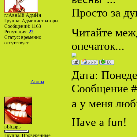
Просто за ду
глАвнЫй АдмИн
Группа: Администраторы
Сообщений:
1163
Читайте межд
Репутация:
22
Статус:
временно
опечаток...
отсутствует...
Дата: Понеде
Aroma
Сообщение 
а у меня люб
Have a fun!
рЫцарь
Группа: Проверенные