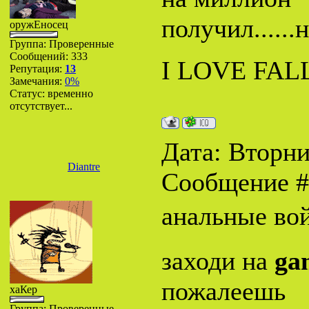
получил......
оружЕносец
Группа: Проверенные
Сообщений:
333
I LOVE FALL
Репутация:
13
Замечания:
0%
Статус:
временно
отсутствует...
Дата: Вторник
Diantre
Сообщение 
анальные во
заходи на
ga
пожалеешь
хаКер
Группа: Проверенные