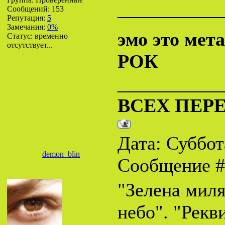
___________
Сообщений:
153
Репутация:
5
Замечания:
0%
эмо это мет
Статус:
временно
отсутствует...
РОК
___________
ВСЕХ ПЕР
Дата: Суббота
demon_blin
Сообщение 
"Зелена миля
небо". "Рекв