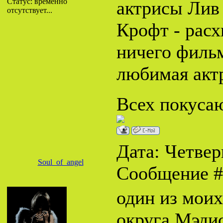
Статус:
временно
актрисы Лив 
отсутствует...
Крофт - расх
ничего филь
любимая акт
Всех покусаю
Дата: Четверг
Soul_of_angel
Сообщение 
один из мои
округа Мэдис