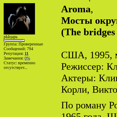
Aroma
,
Мосты окру
(The bridges
рЫцарь
Группа: Проверенные
Сообщений:
794
США, 1995, 
Репутация:
11
Замечания:
0%
Статус:
временно
Режиссер: К
отсутствует...
Актеры: Кли
Корли, Викт
По роману Р
1965 года. Ш