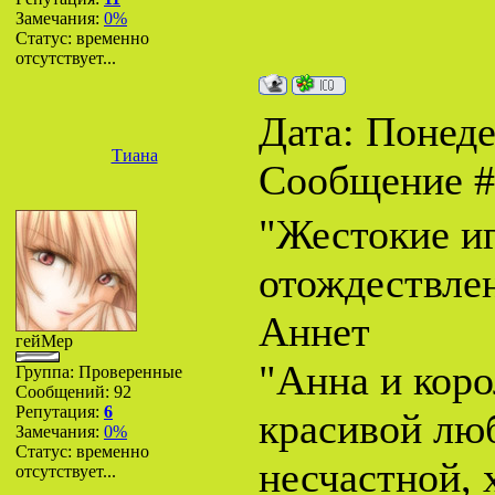
Замечания:
0%
Статус:
временно
отсутствует...
Дата: Понеде
Тиана
Сообщение 
"Жестокие иг
отождествлен
Аннет
гейМер
"Анна и коро
Группа: Проверенные
Сообщений:
92
Репутация:
6
красивой люб
Замечания:
0%
Статус:
временно
несчастной, 
отсутствует...