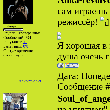
Anka-revolv
сам играешь 
режиссёр!
рЫцарь
Группа: Проверенные
Сообщений:
794
Репутация:
11
Я хорошая в 
Замечания:
0%
Статус:
временно
душа очень г
отсутствует...
Дата: Понеде
Anka-revolver
Сообщение 
Soul_of_ange
на миллион" 