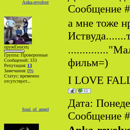
Anka-revolver
Сообщение 
а мне тоже 
Иствуда......
.............
оружЕносец
Группа: Проверенные
фильм=)
Сообщений:
333
Репутация:
13
Замечания:
0%
Статус:
временно
I LOVE FALL
отсутствует...
Дата: Понеде
Soul_of_angel
Сообщение 