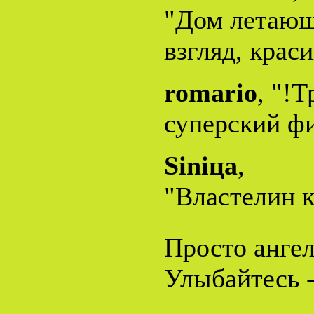
"Дом летающ
взгляд, крас
romario
, "!
суперский ф
Siniца
,
"Властелин ко
Просто ангел.
Улыбайтесь -