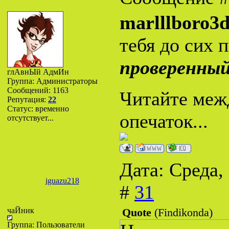
marlllboro3
тебя до сих 
проверенны
глАвнЫй АдмИн
Группа: Администраторы
Сообщений:
1163
Читайте межд
Репутация:
22
Статус:
временно
опечаток...
отсутствует...
Дата: Среда,
iguazu218
#
31
чаЙник
Quote
(
Findikonda
)
Группа: Пользователи