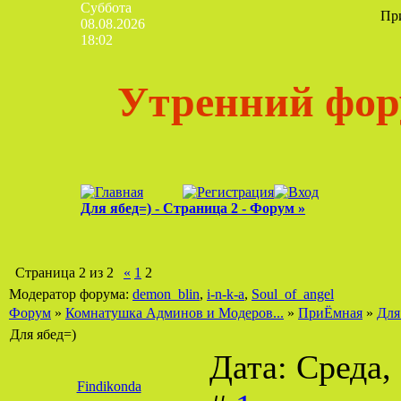
Суббота
Пр
08.08.2026
18:02
Утренний фор
Для ябед=) - Страница 2 - Форум »
Страница
2
из
2
«
1
2
Модератор форума:
demon_blin
,
i-n-k-a
,
Soul_of_angel
Форум
»
Комнатушка Админов и Модеров...
»
ПриЁмная
»
Для
Для ябед=)
Дата: Среда,
Findikonda