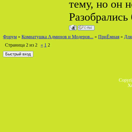
тему, но он 
Разобрались 
Форум
»
Комнатушка Админов и Модеров...
»
ПриЁмная
»
Для
Страница
2
из
2
«
1
2
Copyr
Х