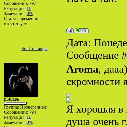
Сообщений:
797
Репутация:
11
Замечания:
0%
Статус:
временно
отсутствует...
Дата: Понеде
Soul_of_angel
Сообщение 
Aroma
, дааа
скромности я
рЫцарь
Я хорошая в 
Группа: Проверенные
Сообщений:
794
Репутация:
11
душа очень г
Замечания:
0%