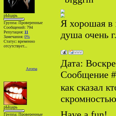
рЫцарь
Я хорошая в 
Группа: Проверенные
Сообщений:
794
душа очень г
Репутация:
11
Замечания:
0%
Статус:
временно
отсутствует...
Дата: Воскрес
Aroma
Сообщение 
как сказал к
скромностью
рЫцарь
Have a fun!
Группа: Проверенные