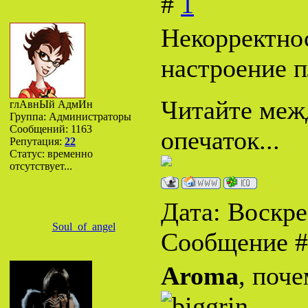
#
1
Некорректнос
настроение п
Читайте межд
глАвнЫй АдмИн
Группа: Администраторы
Сообщений:
1163
опечаток...
Репутация:
22
Статус:
временно
отсутствует...
Дата: Воскрес
Soul_of_angel
Сообщение 
Aroma
, поче