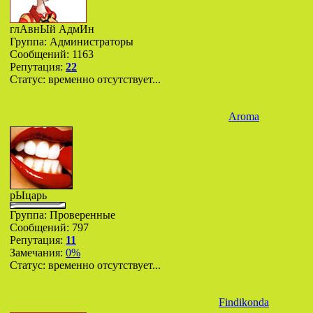
глАвнЫй АдмИн
Группа: Администраторы
Сообщений:
1163
Репутация:
22
Статус:
временно отсутствует...
Aroma
рЫцарь
Группа: Проверенные
Сообщений:
797
Репутация:
11
Замечания:
0%
Статус:
временно отсутствует...
Findikonda