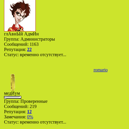
глАвнЫй АдмИн
Группа: Администраторы
Сообщений:
1163
Репутация:
22
Статус:
временно отсутствует...
romario
медИум
Группа: Проверенные
Сообщений:
219
Репутация:
12
Замечания:
0%
Статус:
временно отсутствует...