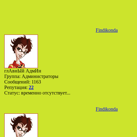
Findikonda
глАвнЫй АдмИн
Группа: Администраторы
Сообщений:
1163
Репутация:
22
Статус:
временно отсутствует...
Findikonda