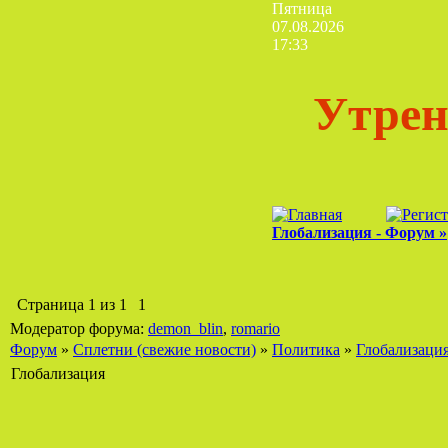
Пятница
07.08.2026
17:33
Утрен
Глобализация - Форум »
Страница
1
из
1
1
Модератор форума:
demon_blin
,
romario
Форум
»
Сплетни (свежие новости)
»
Политика
»
Глобализаци
Глобализация