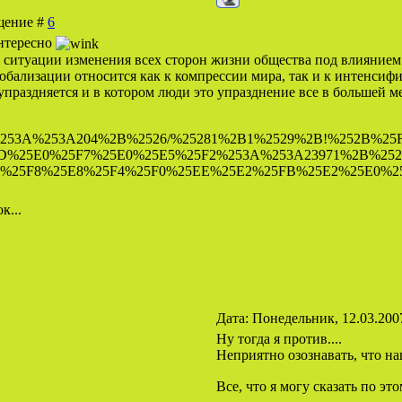
бщение #
6
интересно
я ситуации изменения всех сторон жизни общества под влияние
лобализации относится как к компрессии мира, так и к интенсифи
упраздняется и в котором люди это упразднение все в большей м
253A%253A204%2B%2526/%25281%2B1%2529%2B!%252B%25
%25E0%25F7%25E0%25E5%25F2%253A%253A23971%2B%2526
%25F8%25E8%25F4%25F0%25EE%25E2%25FB%25E2%25E0%25
к...
Дата: Понедельник, 12.03.200
Ну тогда я против....
Неприятно озознавать, что н
Все, что я могу сказать по э