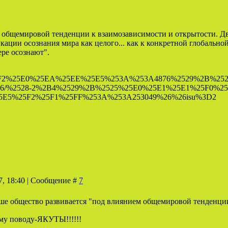
м общемировой тенденции к взаимозависимости и открытости. Д
кации осознания мира как целого... как к конкретной глобальной
ере осознают".
F2%25E0%25EA%25EE%25E5%253A%253A4876%2529%2B%252
/%2528-2%2B4%2529%2B%2525%25E0%25E1%25E1%25F0%25E
E5%25F2%25F1%25FF%253A%253A253049%26%26isu%3D2
7, 18:40 | Сообщение #
7
аше общество развивается "под влиянием общемировой тенденции 
тому поводу-ЯКУТЫ!!!!!!