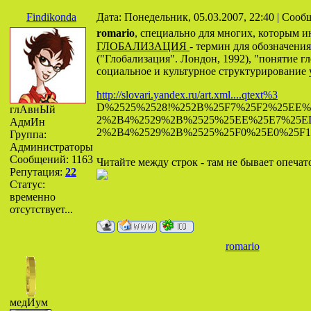
Findikonda
Дата: Понедельник, 05.03.2007, 22:40 | Соо
romario
, специально для многих, которым 
ГЛОБАЛИЗАЦИЯ
- термин для обозначени
("Глобализация". Лондон, 1992), "понятие г
социальное и культурное структурирование 
http://slovari.yandex.ru/art.xml....qtext%3
D%2525%2528!%252B%25F7%25F2%25EE%
глАвнЫй
2%2B4%2529%2B%2525%25EE%25E7%25ED
АдмИн
2%2B4%2529%2B%2525%25F0%25E0%25F1
Группа:
Администраторы
Сообщений:
1163
Читайте между строк - там не бывает опечато
Репутация:
22
Статус:
временно
отсутствует...
romario
медИум