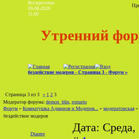
Воскресенье
Пр
09.08.2026
11:00
Утренний фор
бездействие модеров - Страница 3 - Форум »
Страница
3
из
3
«
1
2
3
Модератор форума:
demon_blin
,
romario
Форум
»
Комнатушка Админов и Модеров...
»
модераторская
»
бездействие модеров
Дата: Среда,
Diantre