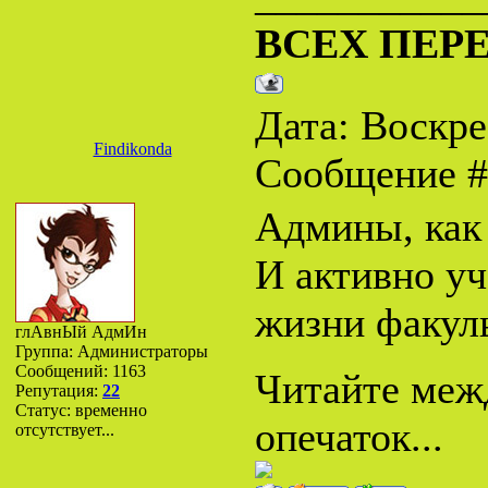
ВСЕХ ПЕР
Дата: Воскрес
Findikonda
Сообщение 
Админы, как 
И активно у
жизни факуль
глАвнЫй АдмИн
Группа: Администраторы
Сообщений:
1163
Читайте межд
Репутация:
22
Статус:
временно
опечаток...
отсутствует...