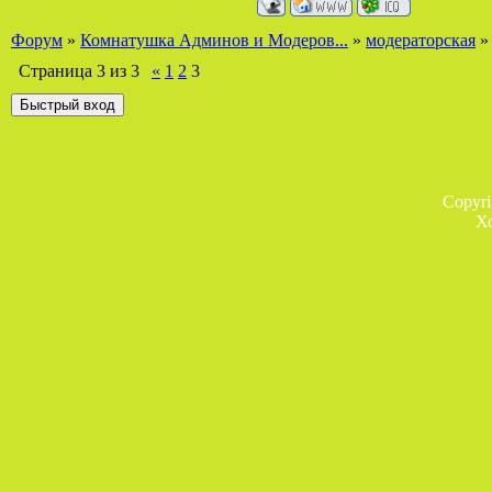
Форум
»
Комнатушка Админов и Модеров...
»
модераторская
»
Страница
3
из
3
«
1
2
3
Copyr
Х