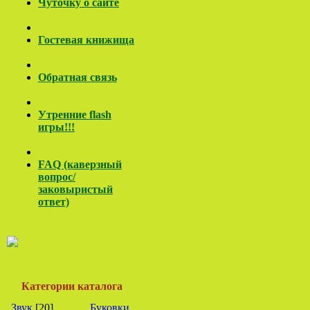
Чуточку о сайте
Гостевая книжища
Обратная связь
Утренние flash
игры!!!
FAQ (каверзный
вопрос/
заковы
ристый
ответ)
Категории каталога
Звук
[20]
Буковки