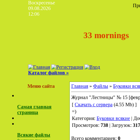
Воскресенье
Пр
09.08.2026
12:06
33 mornings
Каталог файлов »
Меню сайта
Главная
»
Файлы
»
Буковки вся
Журнал "Лестницы" № 15 [февра
[
Скачать с сервера
(4.55 Mb) ]
Самая главная
=)
страница
Категория:
Буковки всякие
| До
Просмотров:
738
| Загрузок:
31
Всякие файлы
Всего комментариев:
0