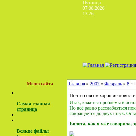
Пятница
07.08.2026
13:26
Меню сайта
Главная
»
2007
»
Февраль
»
8
» 
Почти совсем хорошие новости
Итак, кажется проблемы в осно
Самая главная
Но всё равно расслабляться по
страница
сокращается до двух штук. Ост
Болота, как я уже говорила, зд
Всякие файлы