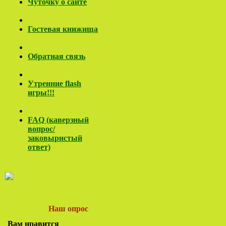
Чуточку о сайте
Гостевая книжища
Обратная связь
Утренние flash
игры!!!
FAQ (каверзный
вопрос/
заковы
ристый
ответ)
Наш опрос
Вам нравится