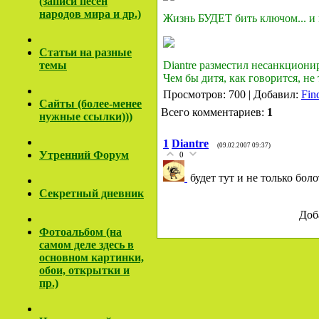
(записи песен
народов мира и др.)
Жизнь БУДЕТ бить ключом... и 
Cтатьи на разные
темы
Diantre разместил несанкционир
Чем бы дитя, как говорится, не 
Просмотров: 700 | Добавил:
Fin
Сайты (более-менее
Всего комментариев:
1
нужные ссылки)))
1
Diantre
(09.02.2007 09:37)
Утренний Форум
0
будет тут и не только боло
Секретный дневник
Доб
Фотоальбом (на
самом деле здесь в
основном картинки,
обои, открытки и
пр.)