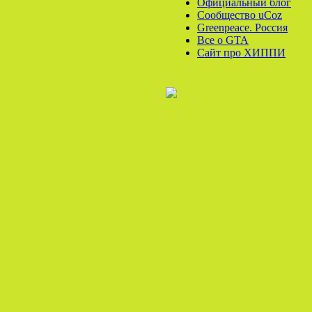
Официальный блог
Сообщество uCoz
Greenpeace. Россия
Все o GTA
Сайт про ХИППИ