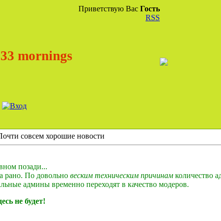
Приветствую Вас
Гость
RSS
33 mornings
Почти совсем хорошие новости
вном позади...
ка рано. По довольно
веским техническим причинам
количество 
альные админы временно переходят в качество модеров.
есь не будет!