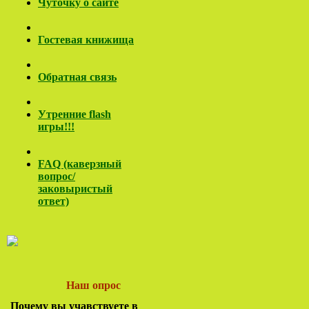
Чуточку о сайте
Гостевая книжища
Обратная связь
Утренние flash
игры!!!
FAQ (каверзный
вопрос/
заковы
ристый
ответ)
Наш опрос
Почему вы учавствуете в