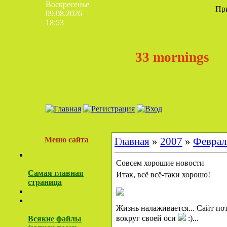
Воскресенье
Пр
09.08.2026
18:53
33 mornings
Меню сайта
Главная
»
2007
»
Феврал
Совсем хорошие новости
Самая главная
Итак, всё всё-таки хорошо!
страница
Жизнь налаживается... Сайт по
вокруг своей оси
:)...
Всякие файлы