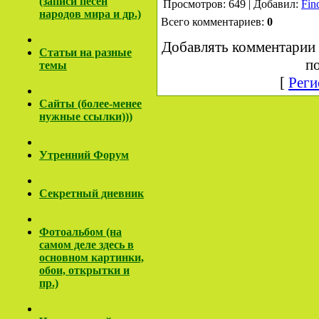
(записи песен
Просмотров: 649 | Добавил:
Fin
народов мира и др.)
Всего комментариев:
0
Добавлять комментарии 
Cтатьи на разные
по
темы
[
Реги
Сайты (более-менее
нужные ссылки)))
Утренний Форум
Секретный дневник
Фотоальбом (на
самом деле здесь в
основном картинки,
обои, открытки и
пр.)