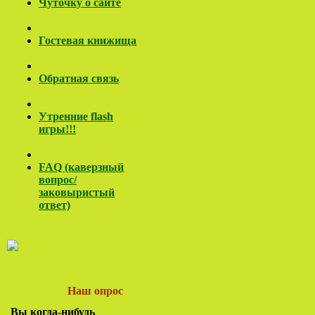
Чуточку о сайте
Гостевая книжища
Обратная связь
Утренние flash
игры!!!
FAQ (каверзный
вопрос/
заковы
ристый
ответ)
Наш опрос
Вы когда-нибудь