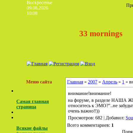
Воскресенье
Пр
09.08.2026
10:08
33 mornings
Меню сайта
Главная
»
2007
»
Апрель
»
1
» в
внимание!внимание!
на форуме, в разделе НАША Ж
Самая главная
относитесь к ЭМО?"..не забудь
страница
очень важно!!))
Просмотров: 682 | Добавил:
Sou
Всего комментариев:
1
Всякие файлы
Поря