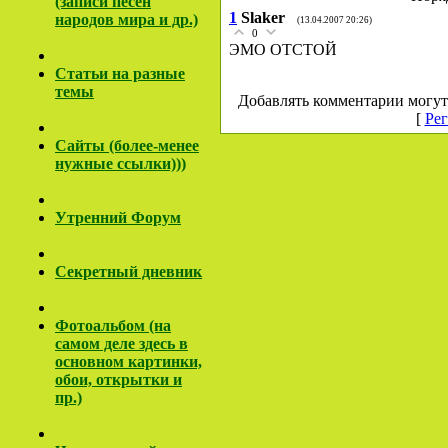
(записи песен
1
Slaker
народов мира и др.)
(13.04.2007 20:26)
0
ЭМО ОТСТОЙ
Cтатьи на разные
темы
Добавлять комментарии могут
[
Рег
Сайты (более-менее
нужные ссылки)))
Утренний Форум
Секретный дневник
Фотоальбом (на
самом деле здесь в
основном картинки,
обои, открытки и
пр.)