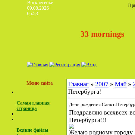
Воскресенье
Пр
09.08.2026
05:53
33 mornings
Меню сайта
Главная
»
2007
»
Май
»
Петербурга!
Самая главная
День рождения Санкт-Петербур
страница
Поздравляю всехвсех-вс
Петербурга!!!
Всякие файлы
Желаю родному городу б