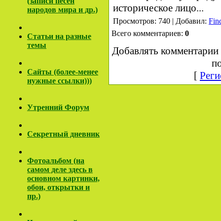
(записи песен
историческое лицо...
народов мира и др.)
Просмотров: 740 | Добавил:
Fin
Всего комментариев:
0
Cтатьи на разные
темы
Добавлять комментарии 
по
Сайты (более-менее
[
Реги
нужные ссылки)))
Утренний Форум
Секретный дневник
Фотоальбом (на
самом деле здесь в
основном картинки,
обои, открытки и
пр.)