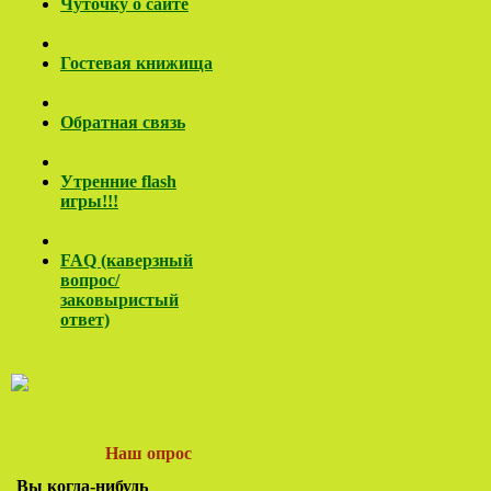
Чуточку о сайте
Гостевая книжища
Обратная связь
Утренние flash
игры!!!
FAQ (каверзный
вопрос/
заковы
ристый
ответ)
Наш опрос
Вы когда-нибудь