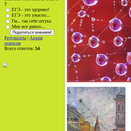
?
ЕГЭ - это здорово!
ЕГЭ - это ужасно...
Гм... так себе штука
Мне все равно....
Результаты
|
Архив
опросов
Всего ответов:
54