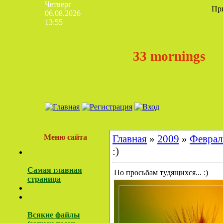
Четверг
Пр
06.08.2026
13:55
33 mornings
Меню сайта
Главная
»
2009
»
Феврал
:)
Самая главная
По просьбам тудящихся... :)
страница
Всякие файлы