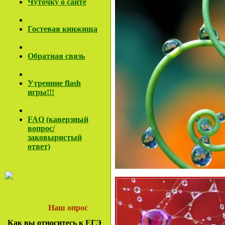
Чуточку о сайте
Гостевая книжища
Обратная связь
Утренние flash
игры!!!
FAQ (каверзный
вопрос/
заковы
ристый
ответ)
Наш опрос
Как вы относитесь к ЕГЭ