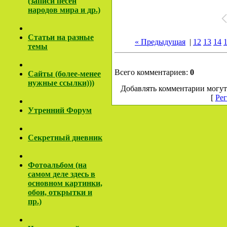
(записи песен
народов мира и др.)
Cтатьи на разные
« Предыдущая
|
12
13
14
темы
Всего комментариев:
0
Сайты (более-менее
нужные ссылки)))
Добавлять комментарии могут
[
Рег
Утренний Форум
Секретный дневник
Фотоальбом (на
самом деле здесь в
основном картинки,
обои, открытки и
пр.)