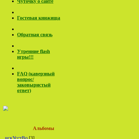
Чуточку о сайте
Гостевая книжища
Обратная связь
Утренние flash
игры!!!
FAQ (каверзный
вопрос/
заковы
ристый
ответ)
Альбомы
искУсстВо
[3]