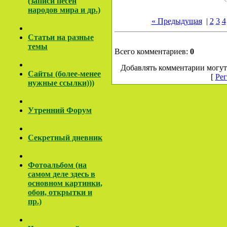
(записи песен
народов мира и др.)
« Предыдущая
|
2
3
4
Cтатьи на разные
темы
Всего комментариев:
0
Добавлять комментарии могут
Сайты (более-менее
[
Рег
нужные ссылки)))
Утренний Форум
Секретный дневник
Фотоальбом (на
самом деле здесь в
основном картинки,
обои, открытки и
пр.)