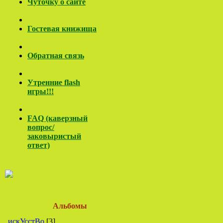
Чуточку о сайте
Гостевая книжища
Обратная связь
Утренние flash
игры!!!
FAQ (каверзный
вопрос/
заковы
ристый
ответ)
Альбомы
искУсстВо
[3]