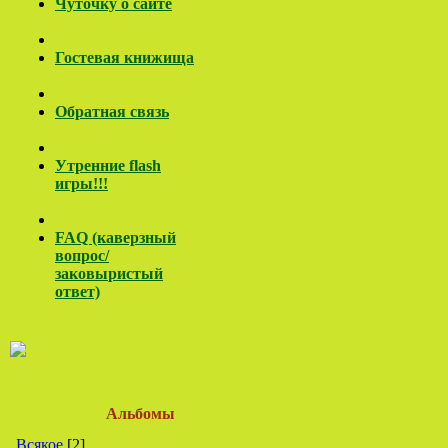
Чуточку о сайте
Гостевая книжища
Обратная связь
Утренние flash
игры!!!
FAQ (каверзный
вопрос/
заковы
ристый
ответ)
Альбомы
Всякое
[2]