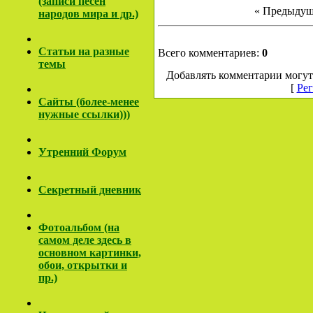
(записи песен
« Предыдущ
народов мира и др.)
Cтатьи на разные
Всего комментариев:
0
темы
Добавлять комментарии могут
[
Рег
Сайты (более-менее
нужные ссылки)))
Утренний Форум
Секретный дневник
Фотоальбом (на
самом деле здесь в
основном картинки,
обои, открытки и
пр.)