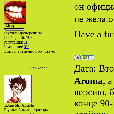
он офици
не желаю
рЫцарь
Have a fu
Группа: Проверенные
Сообщений:
797
Репутация:
11
Замечания:
0%
Статус:
временно отсутствует...
Дата: Вто
Findikonda
Aroma
, 
версию, 
конце 90-
глАвнЫй АдмИн
Группа: Администраторы