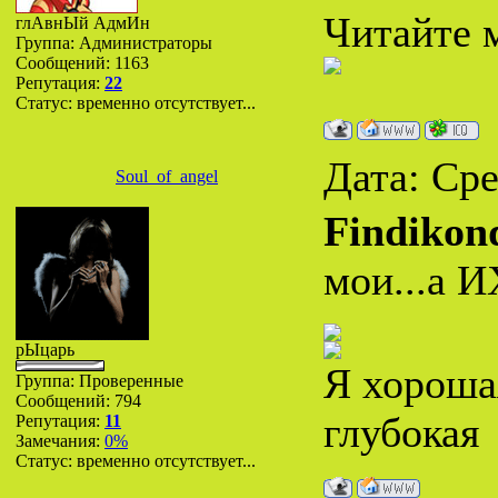
Читайте м
глАвнЫй АдмИн
Группа: Администраторы
Сообщений:
1163
Репутация:
22
Статус:
временно отсутствует...
Дата: Сре
Soul_of_angel
Findikon
мои...а И
рЫцарь
Я хороша
Группа: Проверенные
Сообщений:
794
глубокая
Репутация:
11
Замечания:
0%
Статус:
временно отсутствует...