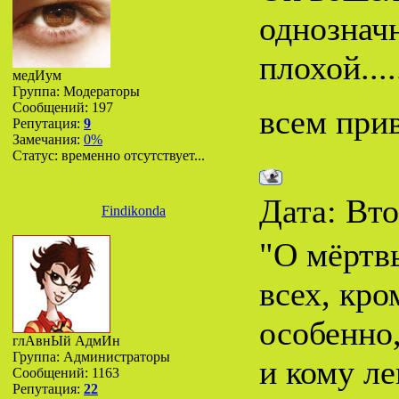
однознач
плохой...
медИум
Группа: Модераторы
Сообщений:
197
всем прив
Репутация:
9
Замечания:
0%
Статус:
временно отсутствует...
Дата: Вто
Findikonda
"О мёртвы
всех, кро
особенно,
глАвнЫй АдмИн
Группа: Администраторы
и кому лен
Сообщений:
1163
Репутация:
22