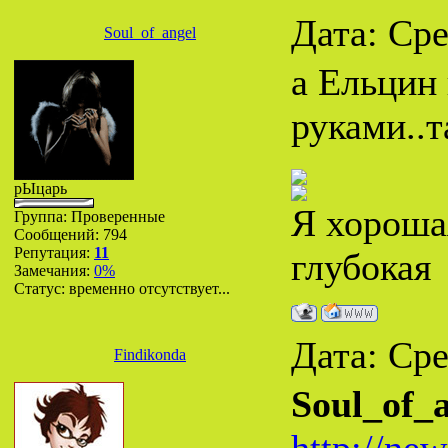
Дата: Сре
Soul_of_angel
а Ельцин 
руками..
рЫцарь
Я хороша
Группа: Проверенные
Сообщений:
794
Репутация:
11
глубокая
Замечания:
0%
Статус:
временно отсутствует...
Дата: Сре
Findikonda
Soul_of_