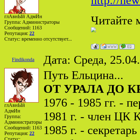
http://new
глАвнЫй АдмИн
Читайте м
Группа: Администраторы
Сообщений:
1163
Репутация:
22
Статус:
временно отсутствует...
Дата: Среда, 25.04
Findikonda
Путь Ельцина...
ОТ УРАЛА ДО 
1976 - 1985 гг. -
глАвнЫй
АдмИн
1981 г. - член ЦК
Группа:
Администраторы
1985 г. - секрета
Сообщений:
1163
Репутация:
22
Статус: