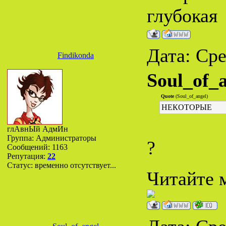
глубокая
Дата: Сре
Findikonda
Soul_of_
Quote
(Soul_of_angel)
НЕКОТОРЫЕ
глАвнЫй АдмИн
Группа: Администраторы
?
Сообщений:
1163
Репутация:
22
Статус:
временно отсутствует...
Читайте м