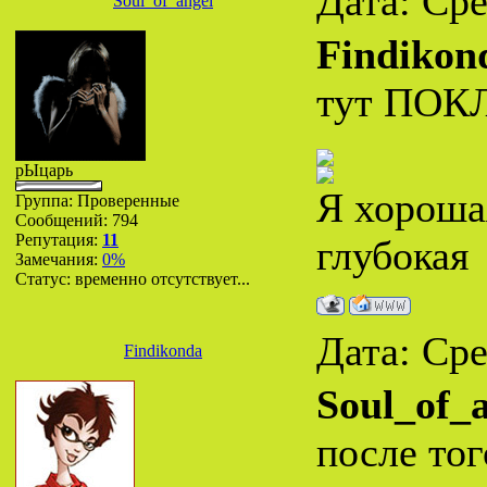
Дата: Сре
Soul_of_angel
Findikon
тут ПОКЛ
рЫцарь
Я хороша
Группа: Проверенные
Сообщений:
794
Репутация:
11
глубокая
Замечания:
0%
Статус:
временно отсутствует...
Дата: Сре
Findikonda
Soul_of_
после тог