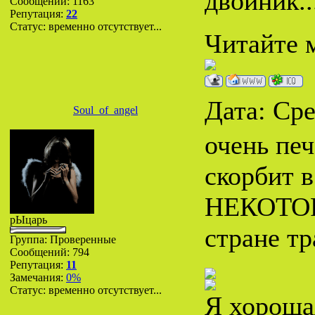
двойник..
Сообщений:
1163
Репутация:
22
Статус:
временно отсутствует...
Читайте м
Дата: Сре
Soul_of_angel
очень печ
скорбит в
НЕКОТОРЫ
рЫцарь
стране тр
Группа: Проверенные
Сообщений:
794
Репутация:
11
Замечания:
0%
Статус:
временно отсутствует...
Я хороша