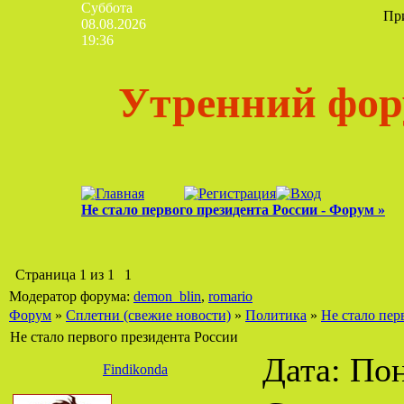
Суббота
Пр
08.08.2026
19:36
Утренний фор
Не стало первого президента России - Форум »
Страница
1
из
1
1
Модератор форума:
demon_blin
,
romario
Форум
»
Сплетни (свежие новости)
»
Политика
»
Не стало пер
Не стало первого президента России
Дата: Пон
Findikonda