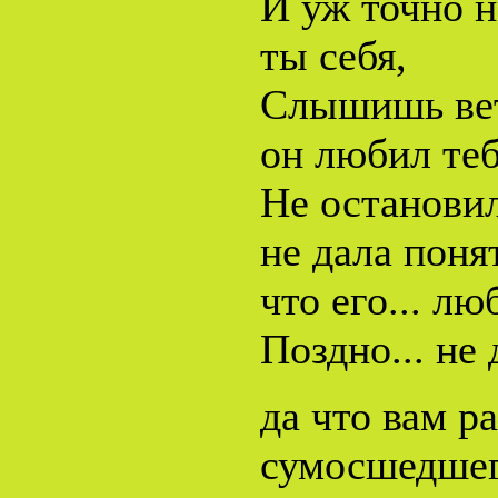
И уж точно 
ты себя,
Слышишь вет
он любил тебя
Не остановил
не дала поня
что его... лю
Поздно... не 
да что вам р
сумосшедшег