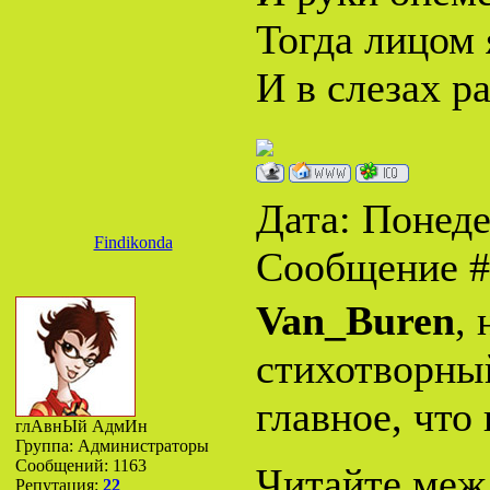
Тогда лицом 
И в слезах ра
Дата: Понеде
Findikonda
Сообщение 
Van_Buren
,
стихотворный
главное, что
глАвнЫй АдмИн
Группа: Администраторы
Сообщений:
1163
Читайте межд
Репутация:
22