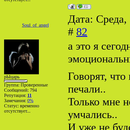
Дата: Среда,
Soul_of_angel
#
82
а это я сегод
эмоциональн
Говорят, что
рЫцарь
Группа: Проверенные
печали..
Сообщений:
794
Репутация:
11
Только мне н
Замечания:
0%
Статус:
временно
умчались..
отсутствует...
И уже не буд