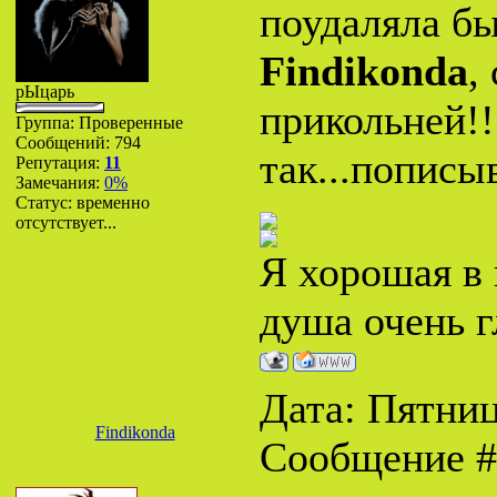
поудаляла бы
Findikonda
,
рЫцарь
прикольней!!
Группа: Проверенные
Сообщений:
794
так...пописы
Репутация:
11
Замечания:
0%
Статус:
временно
отсутствует...
Я хорошая в 
душа очень г
Дата: Пятница
Findikonda
Сообщение 