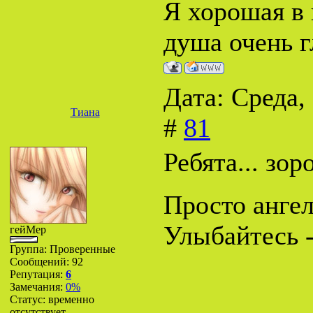
Я хорошая в 
душа очень г
Дата: Среда,
Тиана
#
81
Ребята... зор
Просто ангел.
Улыбайтесь -
гейМер
Группа: Проверенные
Сообщений:
92
Репутация:
6
Замечания:
0%
Статус:
временно
отсутствует...