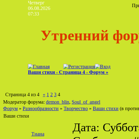
Четверг
Пр
06.08.2026
07:33
Утренний фор
Ваши стихи - Страница 4 - Форум »
Страница
4
из
4
«
1
2
3
4
Модератор форума:
demon_blin
,
Soul_of_angel
Форум
»
Разнообразности
»
Творчество
»
Ваши стихи
(в проти
Ваши стихи
Дата: Суббота
Тиана