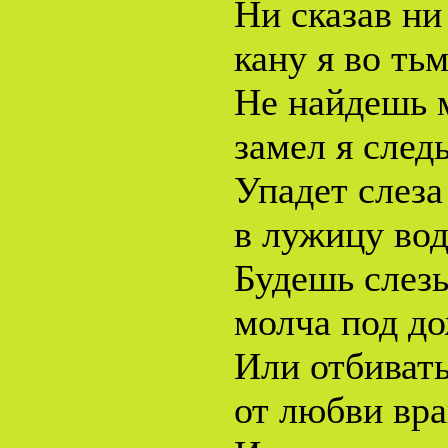
Ни сказав ни
кану я во тьм
Не найдешь 
замел я следы
Упадет слеза
в лужицу во
Будешь слезы
молча под д
Или отбиват
от любви вр