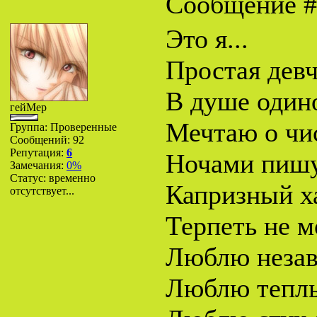
Сообщение 
Это я...
Простая девч
В душе одино
гейМер
Мечтаю о чи
Группа: Проверенные
Сообщений:
92
Репутация:
6
Ночами пишу 
Замечания:
0%
Статус:
временно
Капризный х
отсутствует...
Терпеть не м
Люблю незав
Люблю теплый