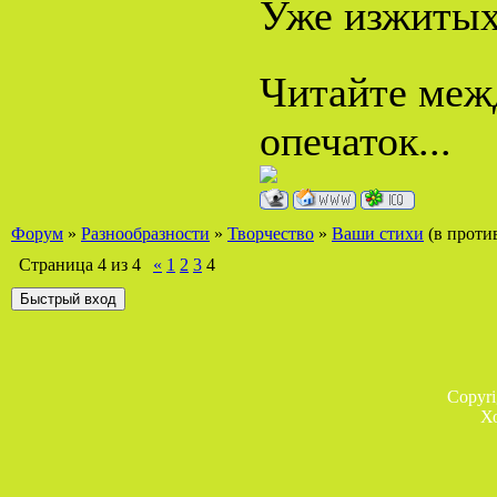
Уже изжитых
Читайте межд
опечаток...
Форум
»
Разнообразности
»
Творчество
»
Ваши стихи
(в проти
Страница
4
из
4
«
1
2
3
4
Copyr
Х