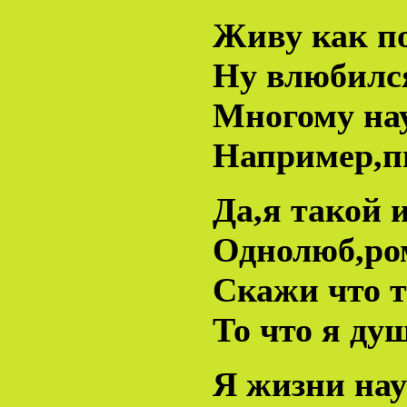
Живу как п
Ну влюбился
Многому на
Например,п
Да,я такой 
Однолюб,ром
Скажи что 
То что я ду
Я жизни нау