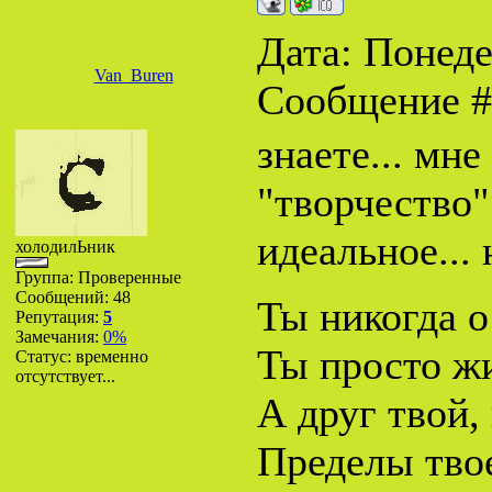
Дата: Понеде
Van_Buren
Сообщение 
знаете... мне
"творчество"
идеальное...
холодилЬник
Группа: Проверенные
Сообщений:
48
Ты никогда о
Репутация:
5
Замечания:
0%
Ты просто жи
Статус:
временно
отсутствует...
А друг твой, 
Пределы твое