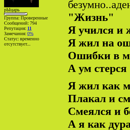
безумно..аде
рЫцарь
"Жизнь"
Группа: Проверенные
Сообщений:
794
Я учился и 
Репутация:
11
Замечания:
0%
Статус:
временно
Я жил на ош
отсутствует...
Ошибки в м
А ум стерся
Я жил как м
Плакал и см
Смеялся и б
А я как дур