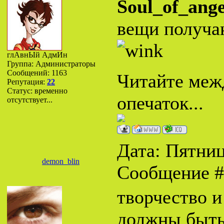
Soul_of_ange
вещи получаю
глАвнЫй АдмИн
Группа: Администраторы
Сообщений:
1163
Читайте межд
Репутация:
22
Статус:
временно
опечаток...
отсутствует...
Дата: Пятница
demon_blin
Сообщение 
творчество и
должны быть.