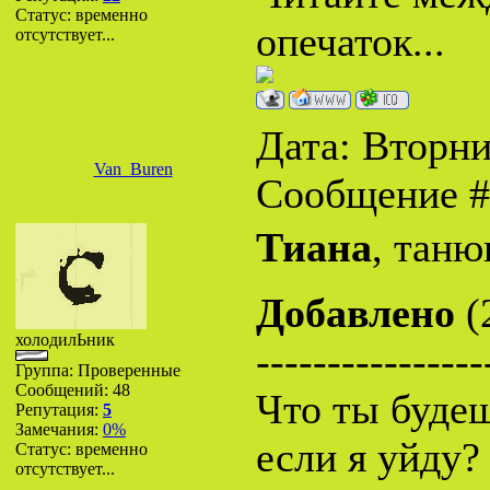
Статус:
временно
опечаток...
отсутствует...
Дата: Вторник
Van_Buren
Сообщение 
Тиана
, таню
Добавлено
(
холодилЬник
----------------
Группа: Проверенные
Сообщений:
48
Что ты будеш
Репутация:
5
Замечания:
0%
если я уйду?
Статус:
временно
отсутствует...