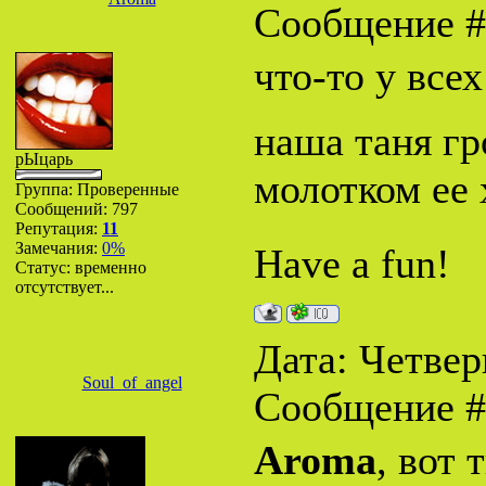
Сообщение 
что-то у все
наша таня гр
рЫцарь
молотком ее 
Группа: Проверенные
Сообщений:
797
Репутация:
11
Замечания:
0%
Have a fun!
Статус:
временно
отсутствует...
Дата: Четверг
Soul_of_angel
Сообщение 
Aroma
, вот 