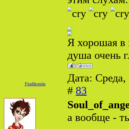
Я хорошая в 
душа очень г
Дата: Среда,
Findikonda
#
83
Soul_of_ange
а вообще - т