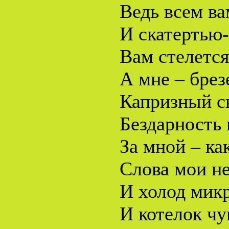
Ведь всем ва
И скатертью
Вам стелетс
А мне – брез
Капризный с
Бездарность
За мной – к
Слова мои н
И холод мик
И котелок ч