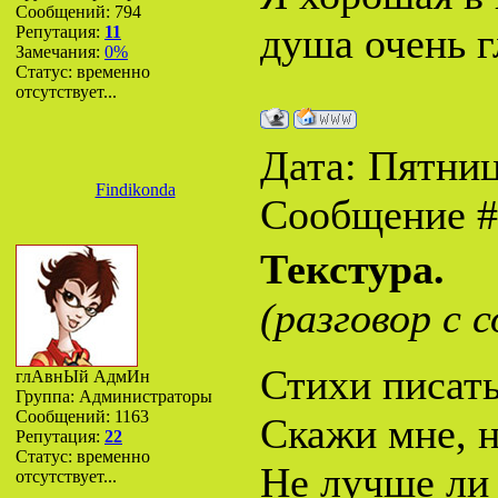
Сообщений:
794
душа очень г
Репутация:
11
Замечания:
0%
Статус:
временно
отсутствует...
Дата: Пятница
Findikonda
Сообщение 
Текстура.
(разговор с с
Стихи писат
глАвнЫй АдмИн
Группа: Администраторы
Сообщений:
1163
Скажи мне, н
Репутация:
22
Статус:
временно
Не лучше ли
отсутствует...