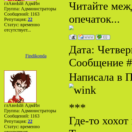
Читайте межд
глАвнЫй АдмИн
Группа: Администраторы
Сообщений:
1163
опечаток...
Репутация:
22
Статус:
временно
отсутствует...
Дата: Четверг
Findikonda
Сообщение 
Написала в П
***
глАвнЫй АдмИн
Группа: Администраторы
Сообщений:
1163
Где-то хохот
Репутация:
22
Статус:
временно
отсутствует...