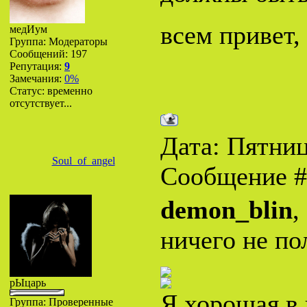
всем привет,
медИум
Группа: Модераторы
Сообщений:
197
Репутация:
9
Замечания:
0%
Статус:
временно
отсутствует...
Дата: Пятница
Soul_of_angel
Сообщение 
demon_blin
,
ничего не пол
рЫцарь
Я хорошая в 
Группа: Проверенные